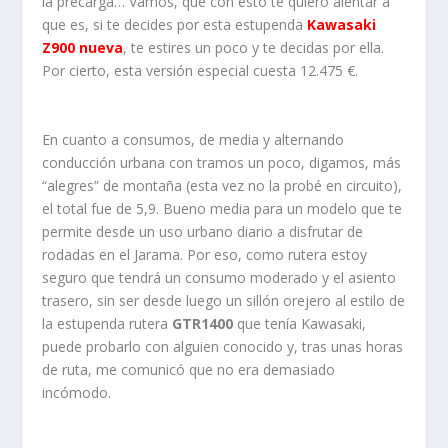
la precarga… Vamos, que con esto te quiero alentar a
que es, si te decides por esta estupenda
Kawasaki
Z900 nueva
, te estires un poco y te decidas por ella.
Por cierto, esta versión especial cuesta 12.475 €.
En cuanto a consumos, de media y alternando
conducción urbana con tramos un poco, digamos, más
“alegres” de montaña (esta vez no la probé en circuito),
el total fue de 5,9. Bueno media para un modelo que te
permite desde un uso urbano diario a disfrutar de
rodadas en el Jarama. Por eso, como rutera estoy
seguro que tendrá un consumo moderado y el asiento
trasero, sin ser desde luego un sillón orejero al estilo de
la estupenda rutera
GTR1400
que tenía Kawasaki,
puede probarlo con alguien conocido y, tras unas horas
de ruta, me comunicó que no era demasiado
incómodo.