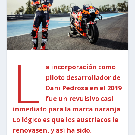
L
a incorporación como
piloto desarrollador de
Dani Pedrosa en el 2019
fue un revulsivo casi
inmediato para la marca naranja.
Lo lógico es que los austriacos le
renovasen, y así ha sido.