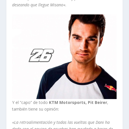
deseando que llegue Misano
«.
Y el “capo” de todo
KTM Motorsports, Pit Beirer
,
también tiene su opinión:
«
La retroalimentación y todas las vueltas que Dani ha
dado con el equipo de pruebas han ayudado a hacer de