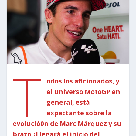
T
odos los aficionados, y
el universo MotoGP en
general, está
expectante sobre la
evolució0n de Marc Márquez y su
brazo ¿Llegará el inicio del