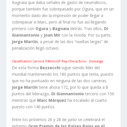
Bagnaia que daba señales de gasto de neumáticos,
porque también fue sobrepasado por Ogura, que en un
momento dado dio la impresión de poder llegar a
sobrepasar a Marc, pero al final no fue así llegando
primero con
Ogura
y
Bagnaia
detrás. Tras ellos,
Di
Giannantonio
y
Joan Mir
con la Honda. Por su parte,
Jorge Martín
, a pesar de las dos “vueltas largas” de
penalización llegó octavo.
Classification Carrera 9 MotoGP Rep Checa Brno
Descarga
De esta forma
Bezzecchi
sigue siendo líder del
mundial manteniendo los 180 puntos que tenía, puesto
que no ha puntuado en ninguna de las dos carreras.
Jorge Martín
tiene ahora 172, por lo que queda a 8
puntos del liderazgo,
Di Giannantonio
tercero con 150
mientras que
Marc Márquez
ha escalado al cuarto
puesto con 140 puntos.
Entre los próximos 26 y 28 de junio se celebrará el
próximo
Gran Premio de los Países Bajos en el