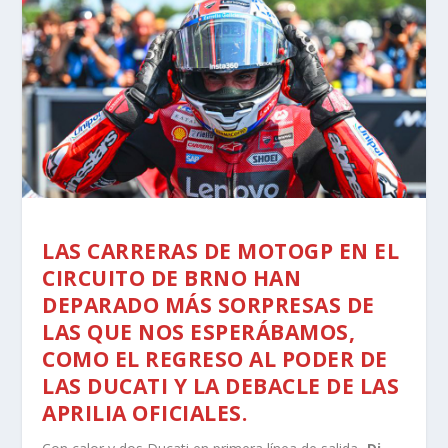
LAS CARRERAS DE MOTOGP EN EL
CIRCUITO DE BRNO HAN
DEPARADO MÁS SORPRESAS DE
LAS QUE NOS ESPERÁBAMOS,
COMO EL REGRESO AL PODER DE
LAS DUCATI Y LA DEBACLE DE LAS
APRILIA OFICIALES.