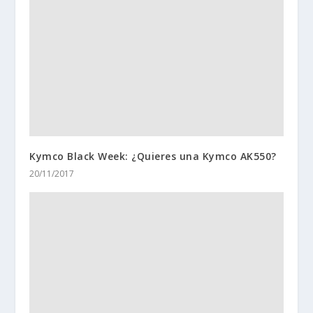
Kymco Black Week: ¿Quieres una Kymco AK550?
20/11/2017