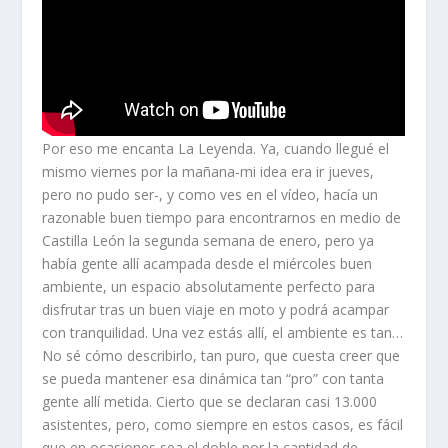
Por eso me encanta La Leyenda. Ya, cuando llegué el
mismo viernes por la mañana-mi idea era ir jueves,
pero no pudo ser-, y como ves en el vídeo, hacía un
razonable buen tiempo para encontrarnos en medio de
Castilla León la segunda semana de enero, pero ya
había gente allí acampada desde el miércoles buen
ambiente, un espacio absolutamente perfecto para
disfrutar tras un buen viaje en moto y podrá acampar
con tranquilidad. Una vez estás allí, el ambiente es tan…
No sé cómo describirlo, tan puro, que cuesta creer que
se pueda mantener esa dinámica tan “pro” con tanta
gente allí metida. Cierto que se declaran casi 13.000
asistentes, pero, como siempre en estos casos, es fácil
que en ocasiones sea el doble por la cantidad de