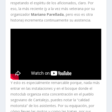
respetando el espíritu de los aficionados, claro. Por
eso, la más reciente (y a la vez más veterana por su
organizador
Mariano Parellada
, pero eso es otra
historia) incrementa continuamente su asistencia.
Y esto es especialmente remarcable porque, nada más
entrar en las instalaciones y en el bosque donde el
motoclub organiza esta concentración en el pueblo
segoviano de Cantalejo, puedes notar la “calidad
motorista” de los asistentes. Por su equipación, por
cómo llevan las motos y como las tratan, por sus