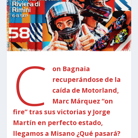
C
on Bagnaia
recuperándose de la
caída de Motorland,
Marc Márquez “on
fire” tras sus victorias y Jorge
Martín en perfecto estado,
llegamos a Misano ¿Qué pasará?