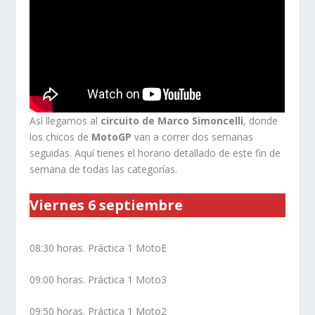
Así llegamos al
circuito de Marco Simoncelli
, donde
los chicos de
MotoGP
van a correr dos semanas
seguidas. Aquí tienes el horario detallado de este fin de
semana de todas las categorías.
Viernes 6 septiembre
08:30 horas. Práctica 1 MotoE
09:00 horas. Práctica 1 Moto3
09:50 horas. Práctica 1 Moto2