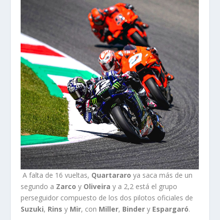
A falta de 16 vueltas,
Quartararo
ya saca más de un
segundo a
Zarco
y
Oliveira
y a 2,2 está el grupo
perseguidor compuesto de los dos pilotos oficiales de
Suzuki
,
Rins
y
Mir
, con
Miller
,
Binder
y
Espargaró
.