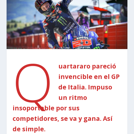
Q
uartararo pareció
invencible en el GP
de Italia. Impuso
un ritmo
insoportable por sus
competidores, se va y gana. Así
de simple.