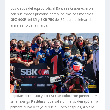
Los chicos del equipo oficial
Kawasaki
aparecieron
con sus motos pintadas como los clásicos modelos
GPZ 900R
del 85 y
ZXR 750
del 89, para celebrar el
aniversario de la marca.
Rápidamente,
Rea
y
Toprak
se colocaron primeros, y
sin embargo
Redding
, que salía primero, derrapó en la
primera curva y cayó al suelo. Poco después,
Álvaro