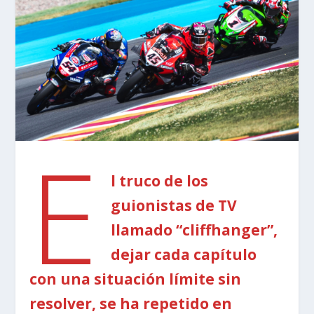
E
l truco de los
guionistas de TV
llamado “cliffhanger”,
dejar cada capítulo
con una situación límite sin
resolver, se ha repetido en