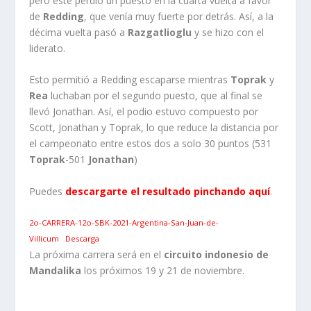
pero este perdió un puesto en la cuarta vuelta a favor
de
Redding
, que venía muy fuerte por detrás. Así, a la
décima vuelta pasó a
Razgatlioglu
y se hizo con el
liderato.
Esto permitió a Redding escaparse mientras
Toprak
y
Rea
luchaban por el segundo puesto, que al final se
llevó Jonathan. Así, el podio estuvo compuesto por
Scott, Jonathan y Toprak, lo que reduce la distancia por
el campeonato entre estos dos a solo 30 puntos (531
Toprak
-501
Jonathan
)
Puedes
descargarte el resultado pinchando aquí
.
2o-CARRERA-12o-SBK-2021-Argentina-San-Juan-de-
Villicum
Descarga
La próxima carrera será en el
circuito indonesio de
Mandalika
los próximos 19 y 21 de noviembre.