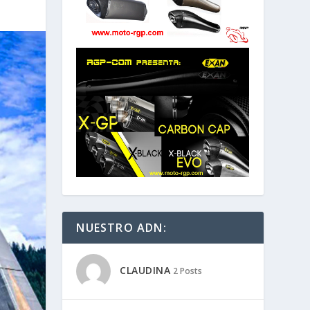
NUESTRO ADN:
CLAUDINA
2 Posts