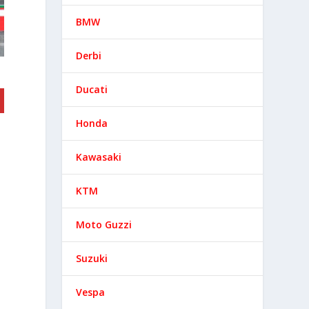
BMW
Derbi
Ducati
Honda
Kawasaki
KTM
Moto Guzzi
Suzuki
Vespa