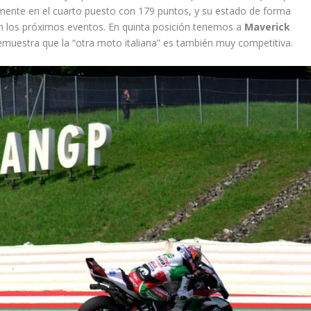
mente en el cuarto puesto con 179 puntos, y su estado de forma
n los próximos eventos. En quinta posición tenemos a
Maverick
demuestra que la “otra moto italiana” es también muy competitiva.