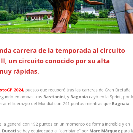
da carrera de la temporada al circuito
l, un circuito conocido por su alta
muy rápidas.
otoGP 2024
, puesto que recuperó tras las carreras de Gran Bretaña.
segundo en ambas tras
Bastianini,
y
Bagnaia
cayó en la Sprint, por l
erar el liderazgo del Mundial con 241 puntos mientras que
Bagnaia
de la general con 192 puntos en un momento de forma increíble y en
á,
Ducati
se hay equivocado al “cambiarle” por
Marc Márquez
para l