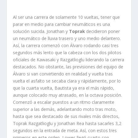
Al ser una carrera de solamente 10 vueltas, tener que
parar en medio para cambiar neumáticos es una
solución suicida. Jonathan y
Toprak
decidieron poner
un neumático de lluvia trasero y uno medio delantero.
Así, la carrera comenzó con Álvaro rodando casi tres
segundos más lento que la cabeza con los dos pilotos
oficiales de Kawasaki y Razgatlioglu liderando la carrera
destacados. No obstante, las previsiones del equipo de
Álvaro si van convirtiendo en realidad y vuelta tras
vuelta el asfalto se secaba clara y rápidamente, por lo
que la cuarta vuelta, Bautista ya era el más rápido,
aunque colocado muy atrasado, en la octava posición.
Comenzó a escalar puestos a un ritmo claramente
superior a las demás, adelantando moto tras moto,
hasta que sea destacado de sus rivales más directos,
Toprak Razgatlioglu y Jonathan Rea hasta sacarles 3,2
segundos en la entrada de meta. Así, con estos tres
primeros en este orden, Lowes llegó cuarto con