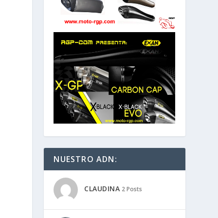
NUESTRO ADN:
CLAUDINA
2 Posts