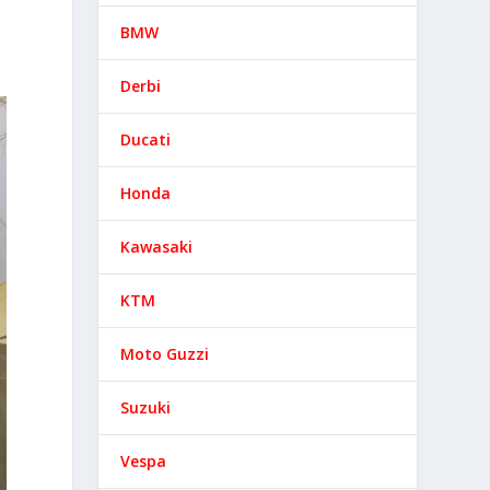
BMW
Derbi
Ducati
Honda
Kawasaki
KTM
Moto Guzzi
Suzuki
Vespa