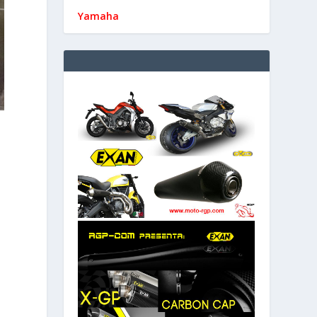
Yamaha
a