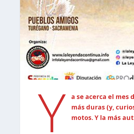
Y
a se acerca el mes 
más duras (y, curi
motos. Y la más aut