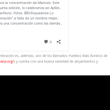
centración es, además, uno de los llamados Pueblos Más Bonitos de
ana.org/
) y cuenta con una buena variedad de alojamientos y
.