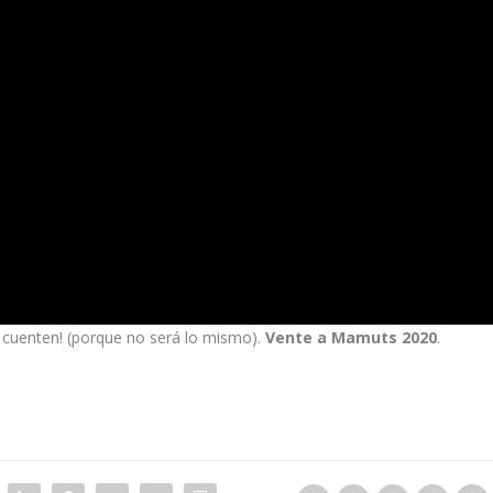
o cuenten! (porque no será lo mismo).
Vente a Mamuts 2020
.