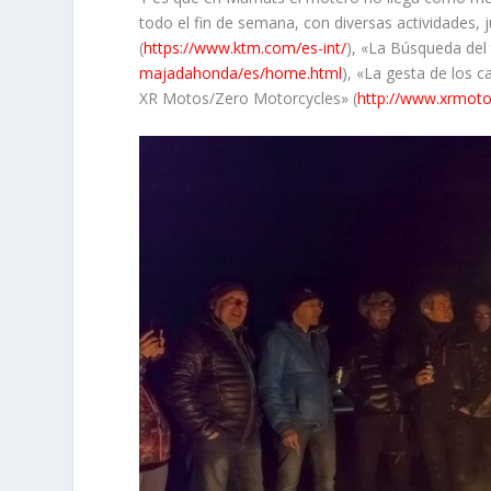
todo el fin de semana, con diversas actividades
(
https://www.ktm.com/es-int/
), «La Búsqueda de
majadahonda/es/home.html
), «La gesta de los c
XR Motos/Zero Motorcycles» (
http://www.xrmoto