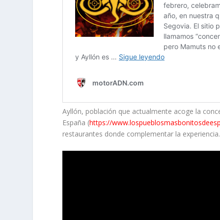
Ayllón, población que actualmente acoge la con
España (
https://www.lospueblosmasbonitosdeesp
restaurantes donde complementar la experiencia