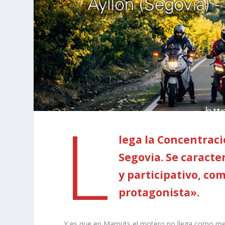
L
lega la Concentrac
Segovia. Se caracte
y participativo, co
protagonista».
Y es que en Mamuts el motero no llega como mero 