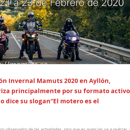
ión Invernal Mamuts 2020 en Ayllón,
riza principalmente por su formato activo
mo dice su slogan“El motero es el
observador de las actividades, sino que es quien las va a realizar,