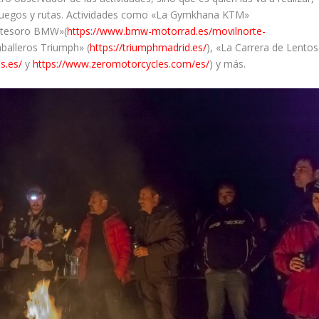
, juegos y rutas. Actividades como «La Gymkhana KTM»
l tesoro BMW»(
https://www.bmw-motorrad.es/movilnorte-
aballeros Triumph» (
https://triumphmadrid.es/
), «La Carrera de Lentos
s.es/
y
https://www.zeromotorcycles.com/es/
) y más.