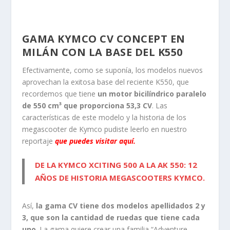
GAMA KYMCO CV CONCEPT EN
MILÁN CON LA BASE DEL K550
Efectivamente, como se suponía, los modelos nuevos
aprovechan la exitosa base del reciente K550, que
recordemos que tiene
un motor bicilíndrico paralelo
de 550 cm³ que proporciona 53,3 CV
. Las
características de este modelo y la historia de los
megascooter de Kymco pudiste leerlo en nuestro
reportaje
que puedes visitar aquí.
DE LA KYMCO XCITING 500 A LA AK 550: 12
AÑOS DE HISTORIA MEGASCOOTERS KYMCO.
Así,
la gama CV tiene dos modelos apellidados 2 y
3, que son la cantidad de ruedas que tiene cada
uno
. La gama quiere crear una familia “Adventure