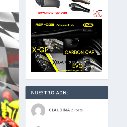
NUESTRO ADN:
CLAUDINA
2 Posts