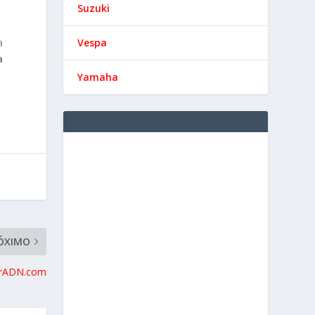
Suzuki
Vespa
a
a
Yamaha
ÓXIMO
torADN.com