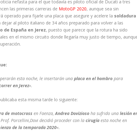
noticia nefasta para el que todavía es piloto oficial de Ducati a tres
ncen las primeras carreras de
MotoGP 2020
, aunque sea sin
 operado para fijarle una placa que asegure y acelere la
soldadura
a dejar al piloto italiano de 34 años preparado para volver a las
o de España en Jerez
, puesto que parece que la rotura ha sido
ciales en el mismo circuito donde llegaría muy justo de tiempo, aunqu
cuperación.
que:
perarán esta noche, le insertarán una
placa en el hombro
para
correr en Jerez
«.
ublicaba esta misma tarde lo siguiente:
ra de motocross
en Faenza,
Andrea Dovizioso
ha sufrido una
lesión e
 Prof. Porcellini,Dovi decidió proceder con la
cirugía
esta noche en
ienzo de la temporada 2020
«.