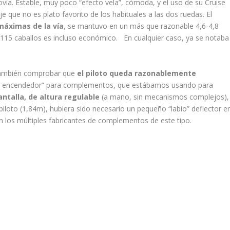
vía. Estable, muy poco “efecto vela”, cómoda, y el uso de su Cruise
je que no es plato favorito de los habituales a las dos ruedas. El
máximas de la vía
, se mantuvo en un más que razonable 4,6-4,8
 115 caballos es incluso económico. En cualquier caso, ya se notaba
 también comprobar que
el piloto queda razonablemente
“de encendedor” para complementos, que estábamos usando para
antalla, de altura regulable
(a mano, sin mecanismos complejos),
 piloto (1,84m), hubiera sido necesario un pequeño “labio” deflector e
on los múltiples fabricantes de complementos de este tipo.