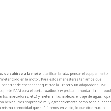
es de subirse a la moto
: planificar la ruta, pensar el equipamiento
a, “meter todo en la moto”. Para estos menesteres teníamos que
el conector de encendedor que trae la Tracer y un adaptador a USB
oporte RAM para el porta-roadbook (y probar a montar el road-boo
er los marcadores, etc.) y meter en las maletas el traje de agua, ropa
to con bebida. Nos sorprendió muy agradablemente como todo quedab
 la misma comodidad que si fuéramos en vacío, lo que dice mucho