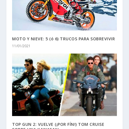
MOTO Y NIEVE: 5 (ó 6) TRUCOS PARA SOBREVIVIR
11/01/2021
TOP GUN 2: VUELVE (¡POR FÍN!) TOM CRUISE