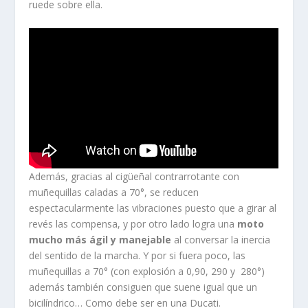
ruede sobre ella.
Además, gracias al cigüeñal contrarrotante con
muñequillas caladas a 70°, se reducen
espectacularmente las vibraciones puesto que a girar al
revés las compensa, y por otro lado logra una
moto
mucho más ágil y manejable
al conversar la inercia
del sentido de la marcha. Y por si fuera poco, las
muñequillas a 70° (con explosión a 0,90, 290 y 280°)
además también consiguen que suene igual que un
bicilíndrico… Como debe ser en una Ducati.