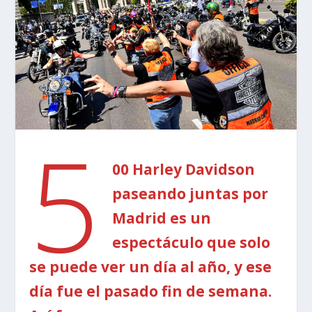
5
00 Harley Davidson
paseando juntas por
Madrid es un
espectáculo que solo
se puede ver un día al año, y ese
día fue el pasado fin de semana.