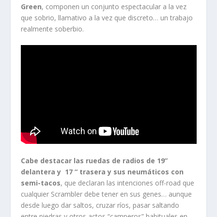
Green
, componen un conjunto espectacular a la vez
que sobrio, llamativo a la vez que discreto… un trabajo
realmente soberbio.
Cabe destacar las ruedas de radios de 19”
delantera y 17 “ trasera y sus neumáticos con
semi-tacos
, que declaran las intenciones off-road que
cualquier Scrambler debe tener en sus genes… aunque
desde luego dar saltos, cruzar ríos, pasar saltando
entre piedras y otros actos “camperos” habituales en