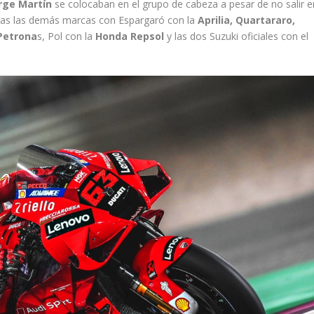
orge Martín
se colocaban en el grupo de cabeza a pesar de no salir e
odas las demás marcas con Espargaró con la
Aprilia, Quartararo,
Petrona
s, Pol con la
Honda Repsol
y las dos Suzuki oficiales con el