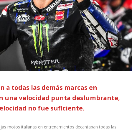
on a todas las demás marcas en
n una velocidad
punta deslumbrante,
elocidad no fue suficiente.
ojas motos italianas en entrenamientos decantaban todas las