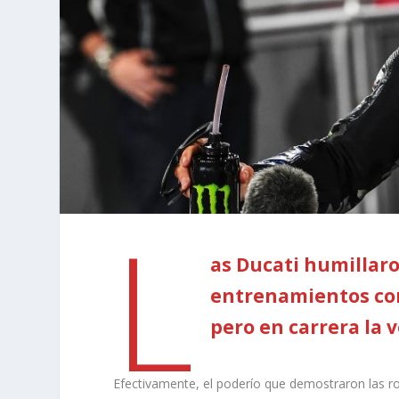
L
as Ducati humillar
entrenamientos co
pero en carrera la v
Efectivamente, el poderío que demostraron las r