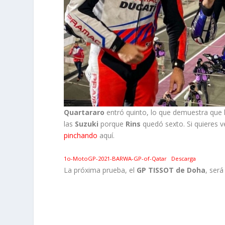
Quartararo
entró quinto, lo que demuestra qu
las
Suzuki
porque
Rins
quedó sexto. Si quieres 
pinchando
aquí.
1o-MotoGP-2021-BARWA-GP-of-Qatar
Descarga
La próxima prueba, el
GP TISSOT de Doha
, será