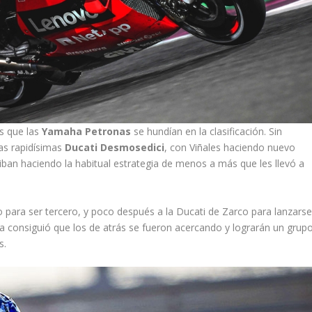
s que las
Yamaha Petronas
se hundían en la clasificación. Sin
as rapidísimas
Ducati Desmosedici
, con Viñales haciendo nuevo
i iban haciendo la habitual estrategia de menos a más que les llevó a
 para ser tercero, y poco después a la Ducati de Zarco para lanzars
ha consiguió que los de atrás se fueron acercando y lograrán un grup
s.