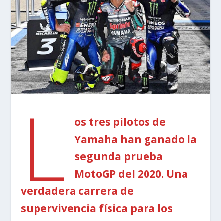
L
os tres pilotos de
Yamaha han ganado la
segunda prueba
MotoGP del 2020. Una
verdadera carrera de
supervivencia física para los