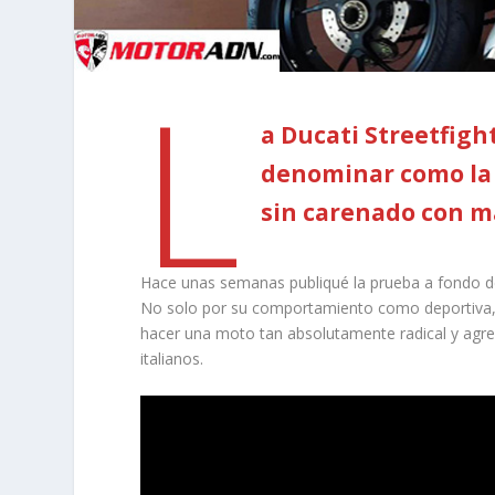
L
a Ducati Streetfig
denominar como la 
sin carenado con ma
Hace unas semanas publiqué la prueba a fondo 
No solo por su comportamiento como deportiva, 
hacer una moto tan absolutamente radical y agre
italianos.