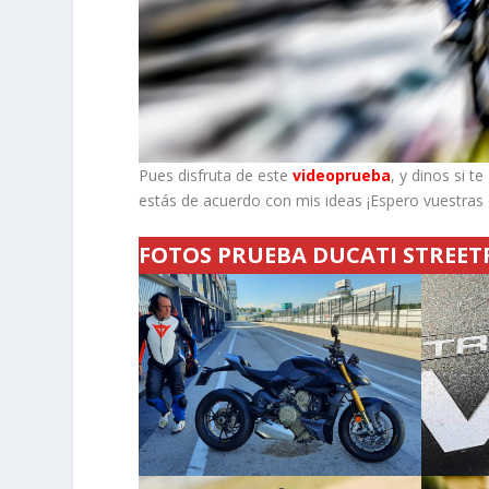
Pues disfruta de este
videoprueba
, y dinos si t
estás de acuerdo con mis ideas ¡Espero vuestras 
FOTOS PRUEBA DUCATI STREETF