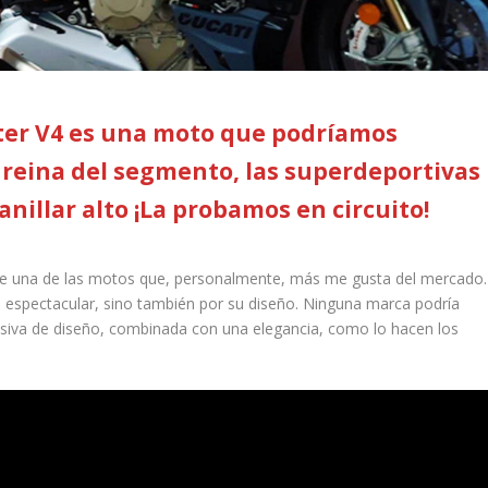
hter V4 es una moto que podríamos
reina del segmento, las superdeportivas
nillar alto ¡La probamos en circuito!
de una de las motos que, personalmente, más me gusta del mercado.
espectacular, sino también por su diseño. Ninguna marca podría
siva de diseño, combinada con una elegancia, como lo hacen los