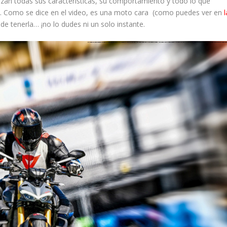
izan todas sus características, su comportamiento y todo lo que
S
. Como se dice en el video, es una moto cara (como puedes ver en
l
 de tenerla… ¡no lo dudes ni un solo instante.