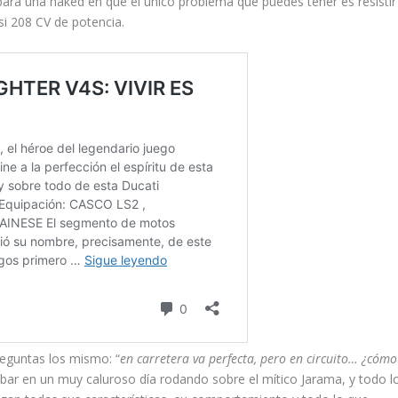
 para una naked en que el único problema que puedes tener es resistir
si 208 CV de potencia.
eguntas los mismo: “
en carretera va perfecta, pero en circuito… ¿cómo
ar en un muy caluroso día rodando sobre el mítico Jarama, y todo l