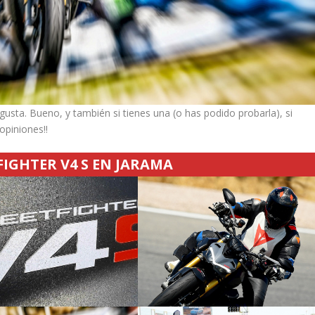
e gusta. Bueno, y también si tienes una (o has podido probarla), si
opiniones!!
IGHTER V4 S EN JARAMA