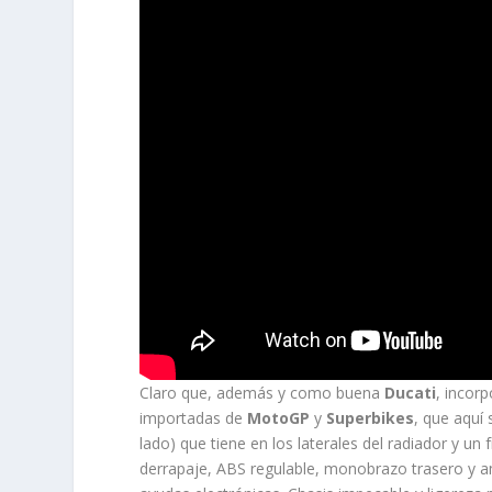
Claro que, además y como buena
Ducati
, incor
importadas de
MotoGP
y
Superbikes
, que aquí 
lado) que tiene en los laterales del radiador y un
derrapaje, ABS regulable, monobrazo trasero y 