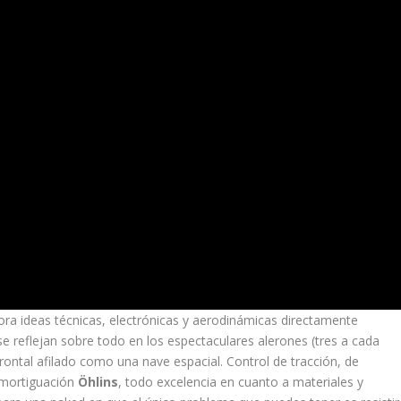
pora ideas técnicas, electrónicas y aerodinámicas directamente
se reflejan sobre todo en los espectaculares alerones (tres a cada
 frontal afilado como una nave espacial. Control de tracción, de
amortiguación
Öhlins
, todo excelencia en cuanto a materiales y