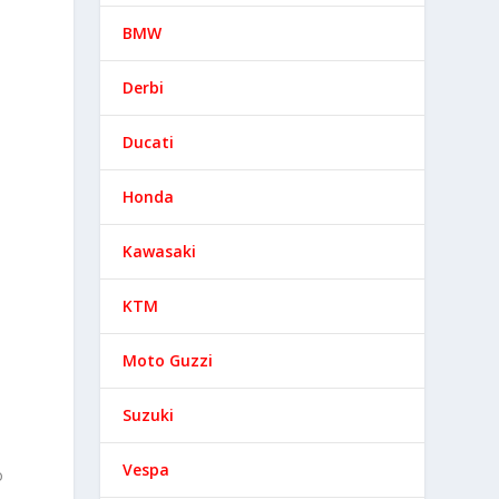
BMW
Derbi
Ducati
Honda
Kawasaki
KTM
Moto Guzzi
Suzuki
Vespa
o