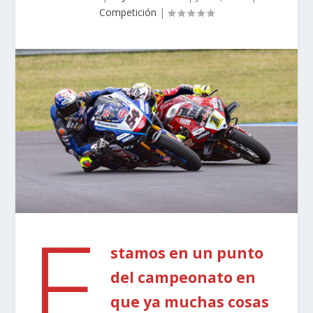
Competición
|
E
stamos en un punto
del campeonato en
que ya muchas cosas