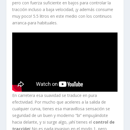
pero con fuerza suficiente en bajos para controlar la
tracción incluso a baja velocidad, ¡y además consume
muy poco! 5.5 litros en este medio con los continuos
arranca-para habituales.
En carretera esa suavidad se traduce en pura
efectividad. Por mucho que aceleres a la salida de
cualquier curva, tienes esa maravillosa sensación se
seguridad de un buen y moderno “bi” empujándote
hacia delante, y si surge algo, ¡ahí tienes el
control de
tracción
! No es nada invasivo en el modo 1, pero