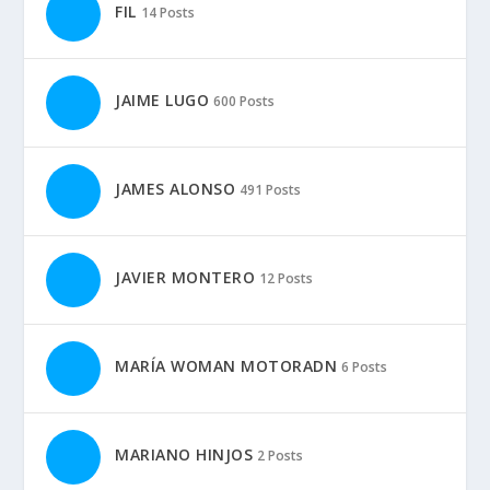
MARCAS:
Aprilia
BMW
Derbi
Ducati
Honda
Kawasaki
KTM