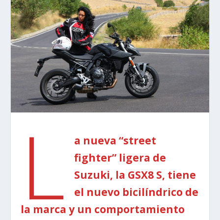
L
a nueva “street
fighter” ligera de
Suzuki, la GSX8 S, tiene
el nuevo bicilíndrico de
la marca y un comportamiento