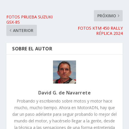
Prueba KTM 1090 ADVENTURE: la presentación
25/01/2017
Ficha técnica Suzuki V-Strom 1000 Adventure
2019
12/02/2019
Ficha técnica Suzuki Burgman 400 2017
10/01/2018
PRUEBA BMW R 1250 R 2019: EL EQUILIBRIO
DESNUDO
27/08/2019