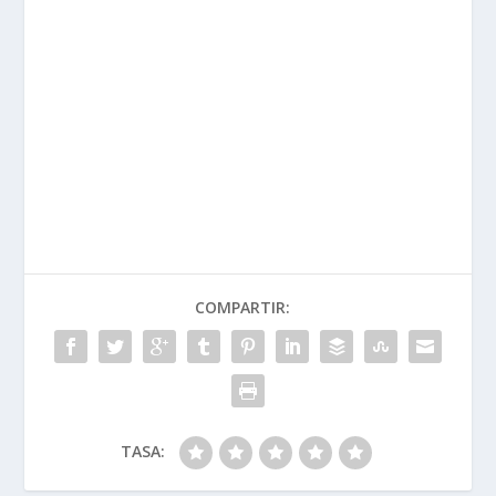
SOBRE EL AUTOR
David G. de Navarrete
Probando y escribiendo sobre motos y motor hace
mucho, mucho tiempo. Ahora en MotorADN, hay que
dar un paso adelante para seguir probando lo mejor del
mundo del motor, y hacérselo llegar a la gente, desde
la técnica a las sensaciones de una forma entretenida
¡Ahí es nada!
ARTÍCULOS RELACIONADOS