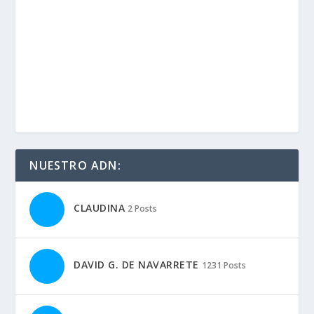
JAMES ALONSO
491 Posts
JAVIER MONTERO
12 Posts
MARÍA WOMAN MOTORADN
6 Posts
MARIANO HINJOS
2 Posts
MARK BERDOMÁS
157 Posts
MICHEL
20 Posts