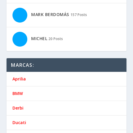
Moto Guzzi
Suzuki
Vespa
Yamaha