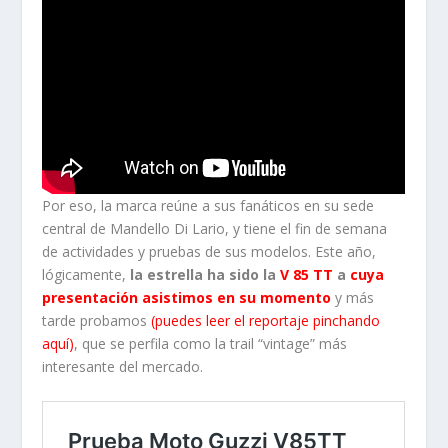
Por eso, la marca reúne a sus fanáticos en su sede
central de Mandello Di Lario, y tiene el fin de semana
de actividades y pruebas de sus modelos. Este año,
lógicamente,
la estrella ha sido la
V 85 TT
a
cuya
presentación asistimos en su momento
y más
tarde probamos
(puedes leer el reportaje pinchando
aquí)
, que se perfila como la trail “vintage” más
interesante del mercado.