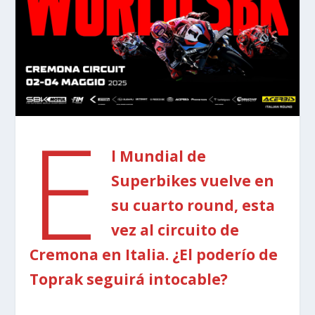
E
l Mundial de
Superbikes vuelve en
su cuarto round, esta
vez al circuito de
Cremona en Italia. ¿El poderío de
Toprak seguirá intocable?