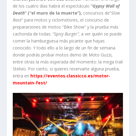
de los cuatro días habrá el espectáculo
“
Gypsy Wall of
Death
” (“el muro de la muerte”),
concursos de“
Slow
Race
” para motos y ciclomotores, el concurso de
preparaciones de motos “Bike Show” y la prueba más
cachonda de todas:
“Spicy Burger”,
a ver quién se puede
comer la hamburguesa más picante que hayas
conocido. Y todo ello a lo largo de un fin de semana
donde podrás probar motos demo de Moto Guzzi,
entre otras la más esperada del momento: la mega trail
Stelvio. Por cierto, si quieres reservarte alguna prueba,
entra en
https://eventos.classicco.es/motor-
mountain-fest/