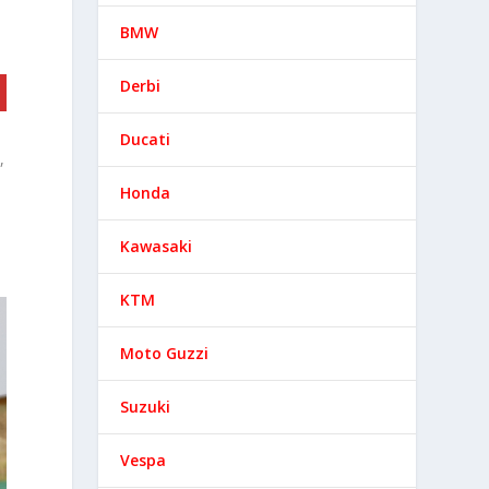
BMW
Derbi
Ducati
,
Honda
Kawasaki
KTM
Moto Guzzi
Suzuki
Vespa