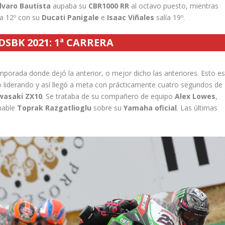
lvaro Bautista
aupaba su
CBR1000 RR
al octavo puesto, mientras
ía 12º con su
Ducati Panigale
e
Isaac Viñales
salía 19º.
SBK 2021: 1ª CARRERA
rada donde dejó la anterior, o mejor dicho las anteriores. Esto es
ó liderando y así llegó a meta con prácticamente cuatro segundos de
wasaki ZX10
. Se trataba de su compañero de equipo
Alex Lowes
,
omable
Toprak Razgatlioglu
sobre su
Yamaha oficial
. Las últimas