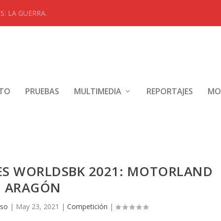
: LA GUERRA.
NTO
PRUEBAS
MULTIMEDIA
REPORTAJES
MO
KES WORLDSBK 2021: MOTORLAND
ARAGÓN
nso
|
May 23, 2021
|
Competición
|