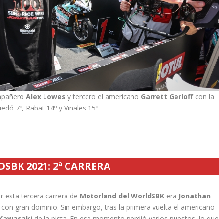
ompañero
Alex Lowes
y tercero el americano
Garrett Gerloff
con la
edó 7º, Rabat 14º y Viñales 15º.
SBK 2021: 2ª CARRERA
r esta tercera carrera de
Motorland del WorldSBK
era
Jonathan
 con gran dominio. Sin embargo, tras la primera vuelta el americano
Kawasaki
de la pista. En ese momento perdió varios puestos, lo que