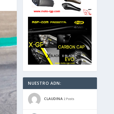
NUESTRO ADN:
CLAUDINA
2 Posts