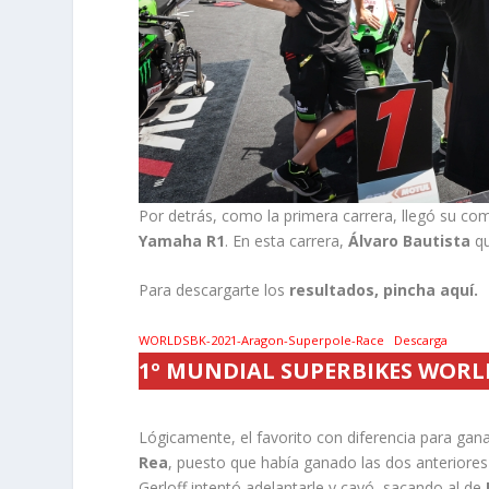
Por detrás, como la primera carrera, llegó su c
Yamaha R1
. En esta carrera,
Álvaro Bautista
qu
Para descargarte los
resultados, pincha aquí.
WORLDSBK-2021-Aragon-Superpole-Race
Descarga
1º MUNDIAL SUPERBIKES WORLD
Lógicamente, el favorito con diferencia para gana
Rea
, puesto que había ganado las dos anteriores
Gerloff intentó adelantarle y cayó, sacando al de