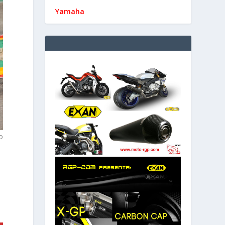
Yamaha
o