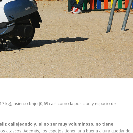
17 kg), asiento bajo (0,69) así como la posición y espacio de
feliz callejeando y, al no ser muy voluminoso, no tiene
los atascos. Además, los espejos tienen una buena altura quedando