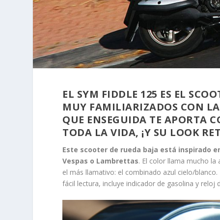
EL SYM FIDDLE 125 ES EL SC
MUY FAMILIARIZADOS CON LAS
QUE ENSEGUIDA TE APORTA C
TODA LA VIDA, ¡Y SU LOOK R
Este scooter de rueda baja está inspirado e
Vespas
o Lambrettas
. El color llama mucho la
el más llamativo: el combinado azul cielo/blanco.
fácil lectura, incluye indicador de gasolina y reloj d