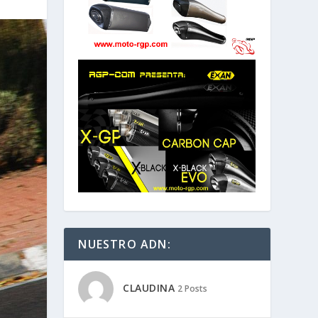
NUESTRO ADN:
CLAUDINA
2 Posts