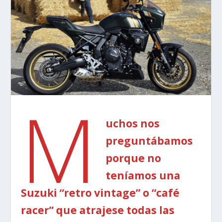
M
uchos nos
preguntábamos
porque no
teníamos una
Suzuki “retro vintage” o “café
racer” que atrajese todas las