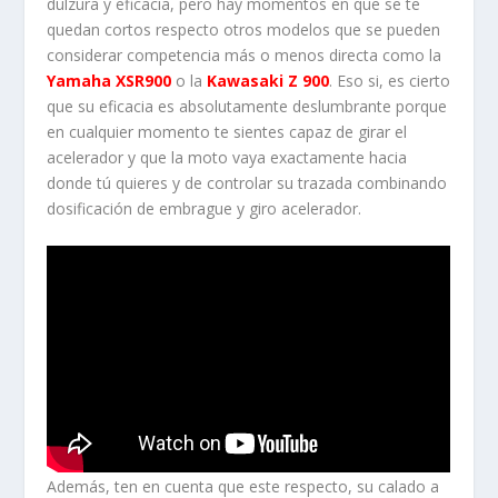
dulzura y eficacia, pero hay momentos en que se te
quedan cortos respecto otros modelos que se pueden
considerar competencia más o menos directa como la
Yamaha XSR900
o la
Kawasaki Z 900
. Eso si, es cierto
que su eficacia es absolutamente deslumbrante porque
en cualquier momento te sientes capaz de girar el
acelerador y que la moto vaya exactamente hacia
donde tú quieres y de controlar su trazada combinando
dosificación de embrague y giro acelerador.
Además, ten en cuenta que este respecto, su calado a