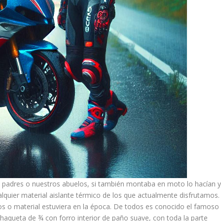
s padres o nuestros abuelos, si también montaba en moto lo hacían 
alquier material aislante térmico de los que actualmente disfrutamos.
cos o material estuviera en la época. De todos es conocido el famoso
aqueta de ¾ con forro interior de paño suave, con toda la parte