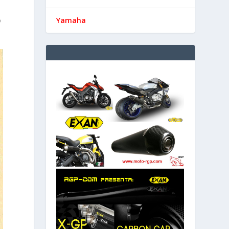
o
Yamaha