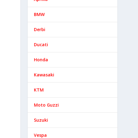
BMW
Derbi
Ducati
Honda
Kawasaki
KTM
Moto Guzzi
y
Suzuki
Vespa