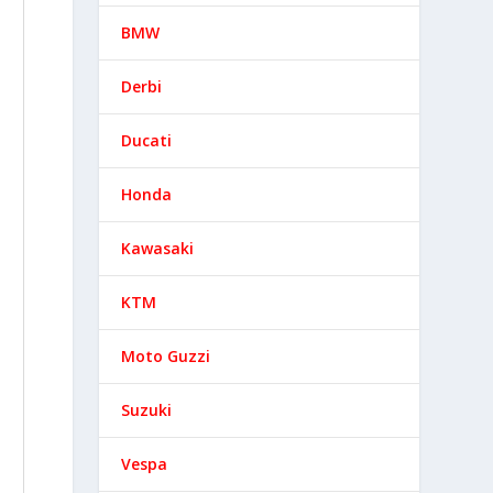
BMW
Derbi
Ducati
Honda
Kawasaki
KTM
Moto Guzzi
Suzuki
Vespa