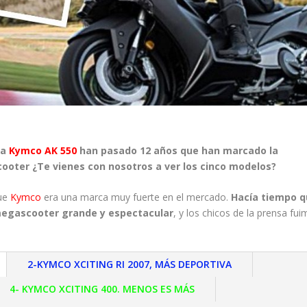
da
Kymco AK 550
han pasado 12 años que han marcado la
ooter ¿Te vienes con nosotros a ver los cinco modelos?
que
Kymco
era una marca muy fuerte en el mercado.
Hacía tiempo 
megascooter grande y espectacular
, y los chicos de la prensa fu
2-KYMCO XCITING RI 2007, MÁS DEPORTIVA
4- KYMCO XCITING 400. MENOS ES MÁS