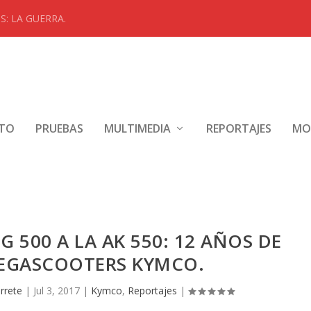
: LA GUERRA.
NTO
PRUEBAS
MULTIMEDIA
REPORTAJES
MO
G 500 A LA AK 550: 12 AÑOS DE
MEGASCOOTERS KYMCO.
rrete
|
Jul 3, 2017
|
Kymco
,
Reportajes
|