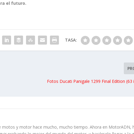
a el futuro.
TASA:
PR
Fotos Ducati Panigale 1299 Final Edition (6
re motos y motor hace mucho, mucho tiempo. Ahora en MotorADN, 
guir probando lo mejor del mundo del motor, y hacérselo llegar a la 