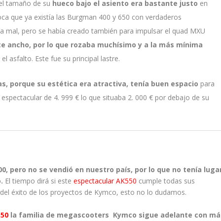
 el tamaño de su
hueco bajo el asiento era bastante justo
en
oca que ya existía las Burgman 400 y 650 con verdaderos
ía mal, pero se había creado también para impulsar el quad MXU
e ancho, por lo que rozaba muchísimo y a la más mínima
l asfalto. Este fue su principal lastre.
s, porque su estética era atractiva, tenía buen espacio
para
o espectacular de 4. 999 € lo que situaba 2. 000 € por debajo de su
, pero no se vendió en nuestro país, por lo que no tenía luga
o.
El tiempo dirá si este
espectacular AK550
cumple todas sus
del éxito de los proyectos de Kymco, esto no lo dudamos.
550
la familia de megascooters Kymco sigue adelante con má