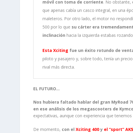
móvil con toma de corriente
. No obstante,
que apenas cabía un casco integral, en una ép
maleteros. Por otro lado, el motor no respond
500 por lo que
su cárter era tremendament
inclinación
hacia la izquierda estabas rozando e
Esta Xciting
fue un éxito rotundo de venta
piloto y pasajero y, sobre todo, tenía un preci
rival más directa.
EL FUTURO…
Nos hubiera faltado hablar del gran MyRoad 700
en ese análisis de los megascooters de Kymc
expectativas, aunque con experiencia que tenemos 
De momento,
con el
Xciting 400
y
el “sport” AK