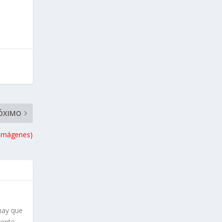
ÓXIMO
3 imágenes)
hay que
gente,