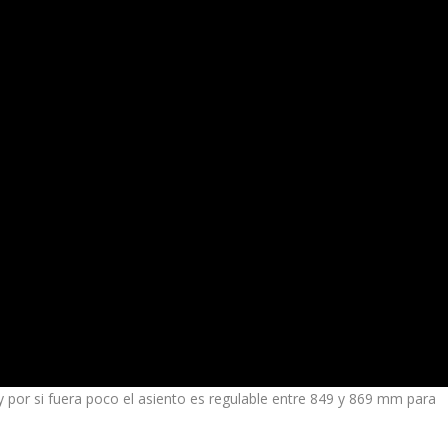
y por si fuera poco el asiento es regulable entre 849 y 869 mm para