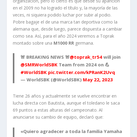
organización, pero lo cierto es que desde su aparición
en el 2009 no ha logrado el título y, la mayoría de las
veces, ni siquiera podido luchar por subir al podio.
Pobre bagaje el de una marca tan deportiva como la
alemana que, desde luego, parece dispuesta a cambiar
como sea. Así, para el año 2024 veremos a Toprak
montado sobre una
M1000 RR
germana.
🚨 BREAKING NEWS 🚨
@toprak_tr54
will join
@SMRWorldSBK
Team from 2024 on 💪
#WorldSBK
pic.twitter.com/kPRanK2Uvq
— WorldSBK (@WorldSBK)
May 22, 2023
Tiene 26 años y actualmente se vuelve encontrar en
lucha directa con Bautista, aunque el toledano le saca
69 puntos a estas alturas del campeonato. Al
anunciarse su cambio de equipo, declaró que:
«Quiero agradecer a toda la familia Yamaha