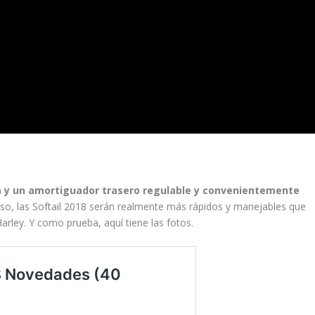
ula y un amortiguador trasero regulable y convenientemente
o, las Softail 2018 serán realmente más rápidos y manejables que
Harley. Y como prueba, aquí tiene las fotos.