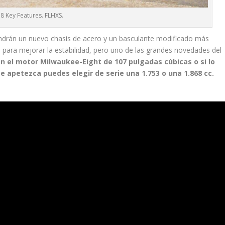
8 Key Features. FLHXS.
tendrán un nuevo chasis de acero y un basculante modificado más
 para mejorar la estabilidad, pero uno de las grandes novedades del
on el motor
Milwaukee-Eight
de
107 pulgadas cúbicas o si lo
te apetezca puedes elegir de serie una 1.753 o una 1.868 cc.