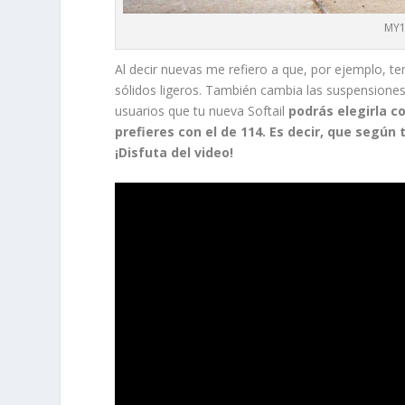
MY1
Al decir nuevas me refiero a que, por ejemplo, 
sólidos ligeros. También cambia las suspensiones
usuarios que tu nueva Softail
podrás elegirla c
prefieres con el de 114. Es decir, que según 
¡Disfuta del video!