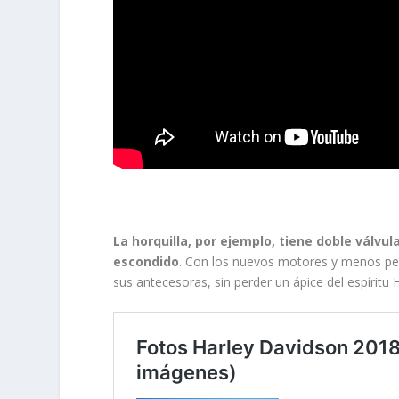
La horquilla, por ejemplo, tiene doble válv
escondido
. Con los nuevos motores y menos pes
sus antecesoras, sin perder un ápice del espíritu 