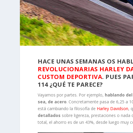
HACE UNAS SEMANAS OS HAB
REVOLUCIONARIAS HARLEY D
CUSTOM DEPORTIVA
. PUES P
114 ¿QUÉ TE PARECE?
Vayamos por partes. Por ejemplo,
hablando del
sea, de acero
. Concretamente pasa de 6,25 a 1
está cambiando la filosofía de
Harley Davidson
, 
detallados
sobre ligereza, prestaciones o nada q
total, el ahorro es de un 43%, desde luego muy c