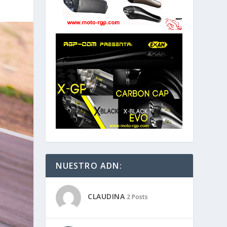
NUESTRO ADN:
CLAUDINA
2 Posts