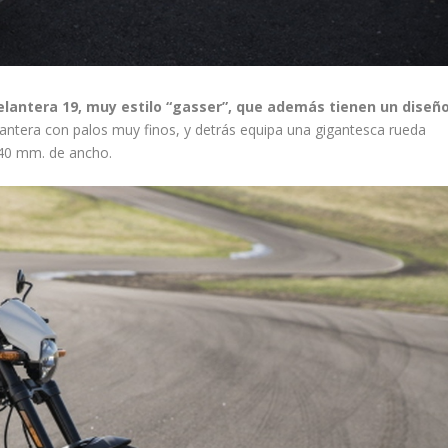
 delantera 19, muy estilo “gasser”, que además tienen un diseñ
lantera con palos muy finos, y detrás equipa una gigantesca rueda
240 mm. de ancho.