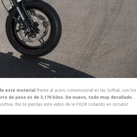
 de este material
frente al acero convencional en las Softail, con los
orro de peso es de 3,170 kilos. De nuevo, todo muy detallado
…
rtiva. !No te pierdas este video de la FXDR rodando en circuito!