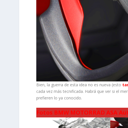
Bien, la guerra de esta idea no es nueva (esto
ta
cada vez más tecnificada. Habrá que ver si el me
prefieren lo ya conocido.
Fotos BMW MOTORRAD ASA Auto