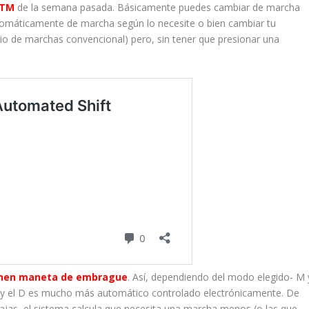
KTM
de la semana pasada. Básicamente puedes cambiar de marcha
omáticamente de marcha según lo necesite o bien cambiar tu
io de marchas convencional) pero, sin tener que presionar una
enen maneta de embrague
. Así, dependiendo del modo elegido- M 
ie y el D es mucho más automático controlado electrónicamente. De
ajas, el sistema calcula que necesita una marcha menos (o las que