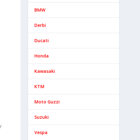
BMW
Derbi
Ducati
Honda
Kawasaki
KTM
Moto Guzzi
Suzuki
y
Vespa