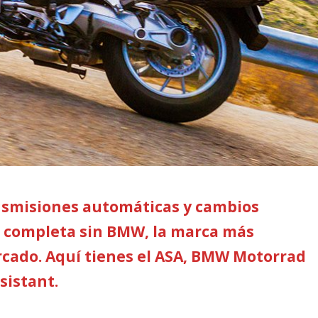
ansmisiones automáticas y cambios
ía completa sin BMW, la marca más
rcado. Aquí tienes el ASA, BMW Motorrad
sistant.