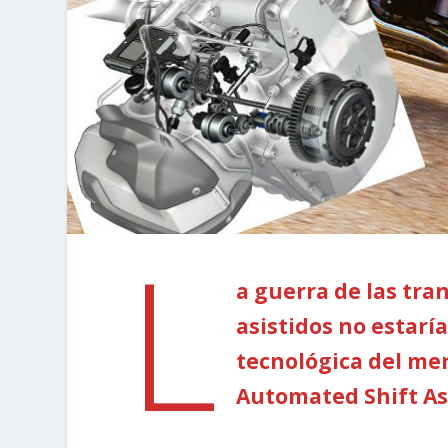
L
a guerra de las tr
asistidos no estar
tecnológica del me
Automated Shift As