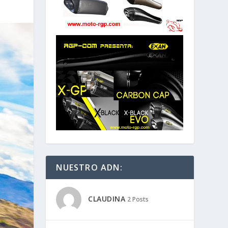
NUESTRO ADN:
CLAUDINA
2 Posts