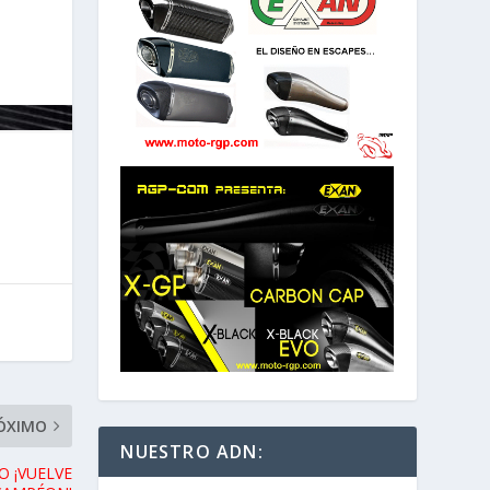
ÓXIMO
NUESTRO ADN:
O ¡VUELVE