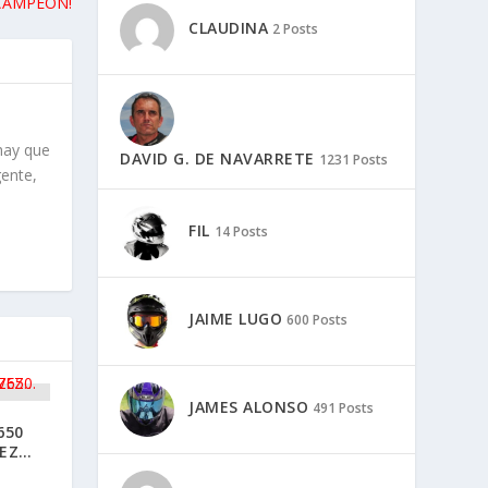
CAMPÉON!
CLAUDINA
2 Posts
hay que
DAVID G. DE NAVARRETE
1231 Posts
gente,
FIL
14 Posts
JAIME LUGO
600 Posts
JAMES ALONSO
491 Posts
650
VEZ…