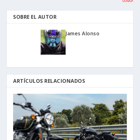
TASA:
PRÓXIMO
GP LA BAÑEZA 2018:
VIAJAMOS AL PASADO
Kawasaki H2 Ninja 2019:
ANTERIOR
¡Más potencia, más de
todo!
SOBRE EL AUTOR
James Alonso