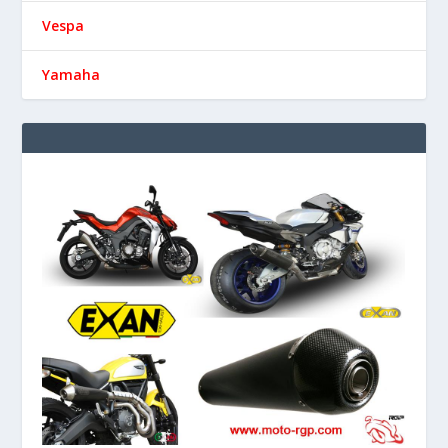
Honda
Kawasaki
KTM
Moto Guzzi
Suzuki
Vespa
Yamaha