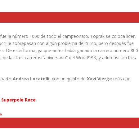
e fue la número 1000 de todo el campeonato. Toprak se coloca líder,
ucci le sobrepasan con algún problema del turco, pero después fue
es. De esta forma, ya que antes había ganado la carrera número 800
n de las tres carreras “aniversario” del WorldSBK, y además con tres
cuarto
Andrea Locatelli
, con un quinto de
Xavi Vierge
más que
s Superpole Race
.
a