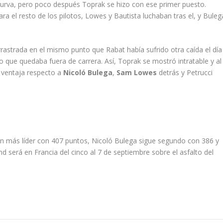
a curva, pero poco después Toprak se hizo con ese primer puesto.
ra el resto de los pilotos, Lowes y Bautista luchaban tras el, y Buleg
rastrada en el mismo punto que Rabat había sufrido otra caída el día
lo que quedaba fuera de carrera. Así, Toprak se mostró intratable y al
e ventaja respecto a
Nicoló Bulega
,
Sam Lowes
detrás y Petrucci
ún más líder con 407 puntos, Nicoló Bulega sigue segundo con 386 y
d será en Francia del cinco al 7 de septiembre sobre el asfalto del