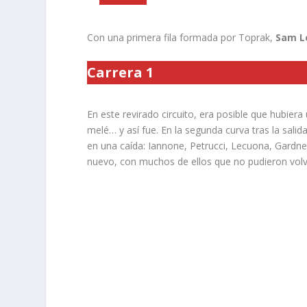
Con una primera fila formada por Toprak,
Sam 
Carrera 1
En este revirado circuito, era posible que hubiera 
melé… y así fue. En la segunda curva tras la salid
en una caída: Iannone, Petrucci, Lecuona, Gardner…
nuevo, con muchos de ellos que no pudieron volv