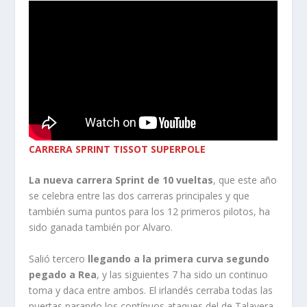
CARRERA SPRINT TISSOT SUPERPOLE
La nueva carrera Sprint de 10 vueltas
, que este año
se celebra entre las dos carreras principales y que
también suma puntos para los 12 primeros pilotos, ha
sido ganada también por Alvaro.
Salió tercero
llegando a la primera curva segundo
pegado a Rea
, y las siguientes 7 ha sido un continuo
toma y daca entre ambos. El irlandés cerraba todas las
puertas parando los contínuos ataques del de Talavera,