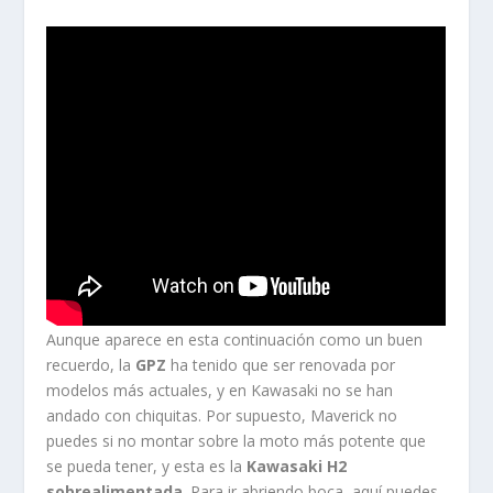
Aunque aparece en esta continuación como un buen
recuerdo, la
GPZ
ha tenido que ser renovada por
modelos más actuales, y en Kawasaki no se han
andado con chiquitas. Por supuesto, Maverick no
puedes si no montar sobre la moto más potente que
se pueda tener, y esta es la
Kawasaki H2
sobrealimentada
. Para ir abriendo boca, aquí puedes