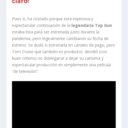
claro!
Pues si, ha costado porque esta explosiva y
espectacular continuación de la
legendaria Top Gun
estaba lista para ser estrenada justo durante la
pandemia, pero lógicamente cambiaron su fecha de
estreno. Se dudó si estrenarla en canales de pago, pero
Tom Cruise que también es productor, decidió (con
buen criterio) no doblegarse a dejar su carísima y
espectacular producción en simplemente una película
“de televisión”.