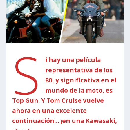
S
i hay una película
representativa de los
80, y significativa en el
mundo de la moto, es
Top Gun. Y Tom Cruise vuelve
ahora en una excelente
continuación… ¡en una Kawasaki,