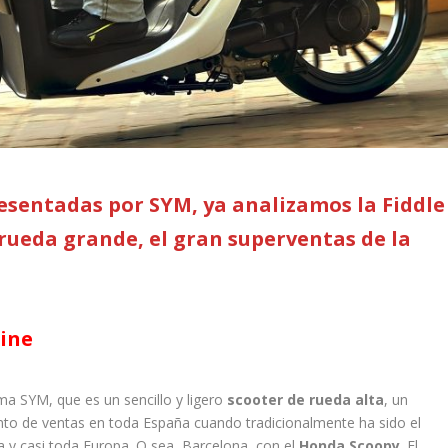
esentadas por SYM, ya analizamos la Fiddle
 rueda grande, el gran superventas de la
gine
a SYM, que es un sencillo y ligero
scooter de rueda alta
, un
to de ventas en toda España cuando tradicionalmente ha sido el
 y casi toda Europa. O sea, Barcelona, con el
Honda Scoopy
. El