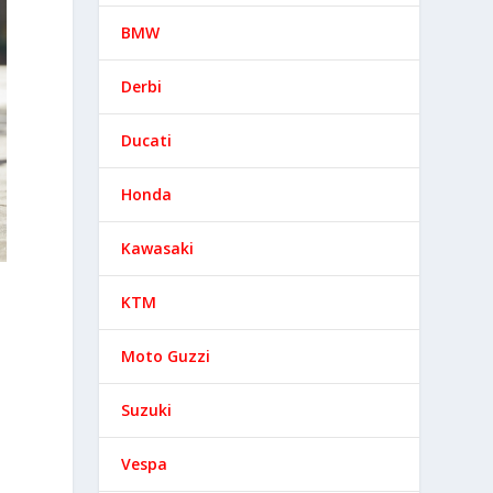
BMW
Derbi
Ducati
Honda
Kawasaki
KTM
Moto Guzzi
Suzuki
Vespa