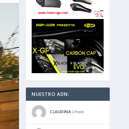
NUESTRO ADN:
CLAUDINA
2 Posts