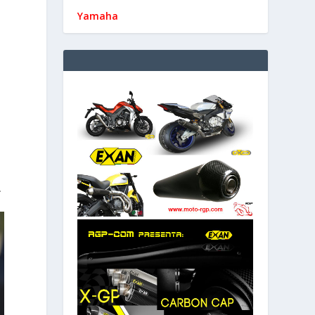
Yamaha
.