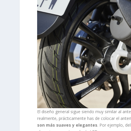
El diseño general sigue siendo muy similar al ant
realmente, prácticamente has de colocar el anter
son más suaves y elegantes
. Por ejemplo, de