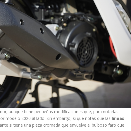
erior, aunque tiene pequeñas modificaciones que, para notarlas
ior modelo 2020 al lado. Sin embargo, sí que notas que las
líneas
lante si tiene una pieza cromada que envuelve el bulboso faro que