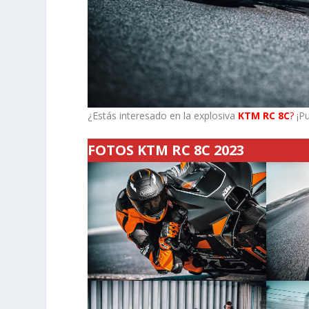
¿Estás interesado en la explosiva
KTM RC 8C
?
¡Pu
FOTOS KTM RC 8C 2023