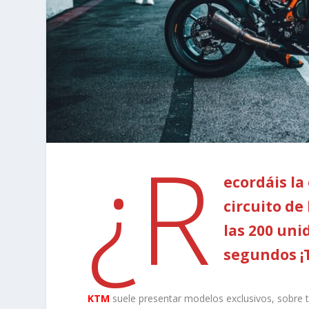
¿R
ecordáis la
circuito de
las 200 uni
segundos ¡
KTM
suele presentar modelos exclusivos, sobre t