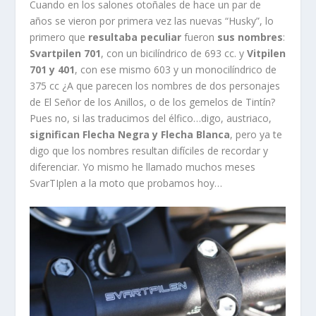
Cuando en los salones otoñales de hace un par de
años se vieron por primera vez las nuevas “Husky”, lo
primero que
resultaba peculiar
fueron
sus nombres
:
Svartpilen 701
, con un bicilíndrico de 693 cc. y
Vitpilen
701 y 401
, con ese mismo 603 y un monocilíndrico de
375 cc ¿A que parecen los nombres de dos personajes
de El Señor de los Anillos, o de los gemelos de Tintín?
Pues no, si las traducimos del élfico…digo, austriaco,
significan Flecha Negra y Flecha Blanca
, pero ya te
digo que los nombres resultan difíciles de recordar y
diferenciar. Yo mismo he llamado muchos meses
SvarTIplen a la moto que probamos hoy…