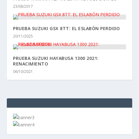
NUESTRO ADN:
CLAUDINA
2 Posts
DAVID G. DE NAVARRETE
1231 Posts
FIL
14 Posts
JAIME LUGO
600 Posts
JAMES ALONSO
490 Posts