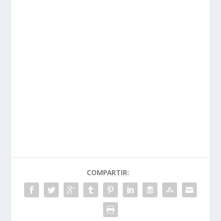
TASA:
PRÓXIMO
MV AGUSTA RUSH 1000: La
naked más bestial entra en
producción.
FICHA TECNICA
HUSQVARNA SVARTPILEN
ANTERIOR
701
SOBRE EL AUTOR
David G. de Navarrete
Probando y escribiendo sobre motos y motor hace
mucho, mucho tiempo. Ahora en MotorADN, hay que