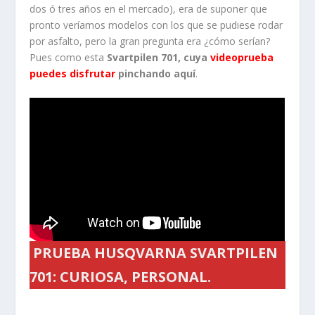
dos ó tres años en el mercado), era de suponer que
pronto veríamos modelos con los que se pudiese rodar
por asfalto, pero la gran pregunta era ¿cómo serían?
Pues como esta
Svartpilen 701, cuya
videoprueba
puedes disfrutar
pinchando aquí
.
PRUEBA HUSQVARNA SVARTPILEN
701: CURIOSA, PERSONAL.