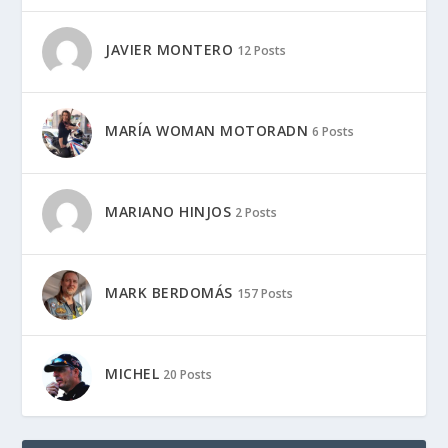
Aprilia
BMW
Derbi
Ducati
Honda
Kawasaki
KTM
Moto Guzzi
Suzuki