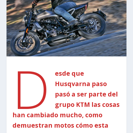
D
esde que
Husqvarna paso
pasó a ser parte del
grupo KTM las cosas
han cambiado mucho, como
demuestran motos cómo esta