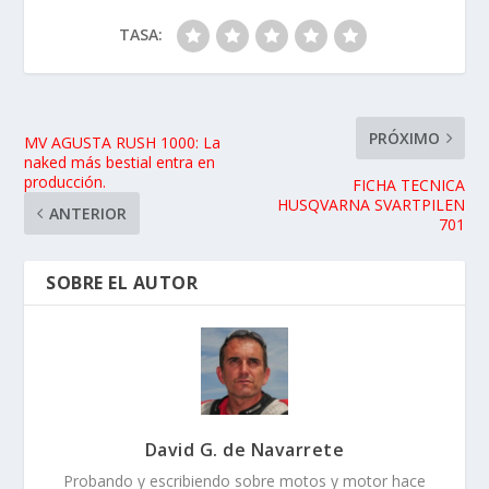
dar un paso adelante para seguir probando lo mejor del
mundo del motor, y hacérselo llegar a la gente, desde
la técnica a las sensaciones de una forma entretenida
¡Ahí es nada!
ARTÍCULOS RELACIONADOS
¿MANOS CONGELADAS EN MOTO? NO TE PIERDAS
LA PRUEBA DE LOS GUANTES ELÉCTRICOS
SEVENTY DEGREES
26/11/2021
Prueba YAMAHA YZF R6 2017: REVOLUCION ES