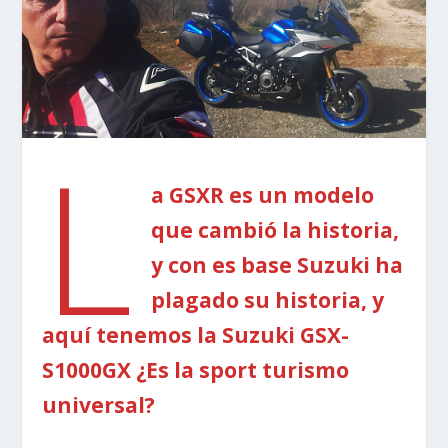
L
a GSXR es un modelo
que cambió la historia,
y con es base Suzuki ha
plagado su historia, y
aquí tenemos la Suzuki GSX-
S1000GX ¿Es la sport turismo
universal?