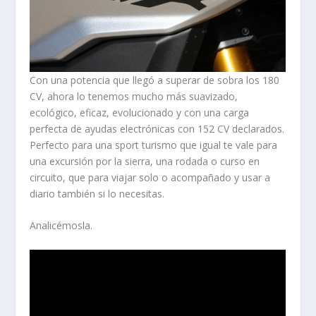
Con una potencia que llegó a superar de sobra los 180
CV, ahora lo tenemos mucho más suavizado,
ecológico, eficaz, evolucionado y con una carga
perfecta de ayudas electrónicas con 152 CV declarados.
Perfecto para una sport turismo que igual te vale para
una excursión por la sierra, una rodada o curso en
circuito, que para viajar solo o acompañado y usar a
diario también si lo necesitas.
Analicémosla.