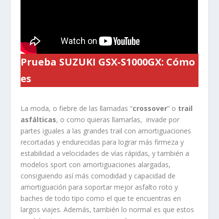
Prueba SUZUKI GSX-S1000GX: Cómo
es
La moda, o fiebre de las llamadas “
crossover
” o
trail
asfálticas
, o como quieras llamarlas, invade por
partes iguales a las grandes trail con amortiguaciones
recortadas y endurecidas para lograr más firmeza y
estabilidad a velocidades de vías rápidas, y también a
modelos sport con amortiguaciones alargadas,
consiguiendo así más comodidad y capacidad de
amortiguación para soportar mejor asfalto roto y
baches de todo tipo como el que te encuentras en
largos viajes. Además, también lo normal es que estos