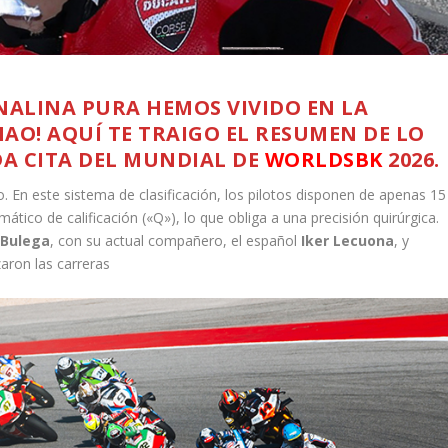
NALINA PURA HEMOS VIVIDO EN LA
O! AQUÍ TE TRAIGO EL RESUMEN DE LO
A CITA DEL MUNDIAL DE
WORLDSBK
2026.
o. En este sistema de clasificación, los pilotos disponen de apenas 15
ico de calificación («Q»), lo que obliga a una precisión quirúrgica.
 Bulega
, con su actual compañero, el español
Iker Lecuona
, y
aron las carreras