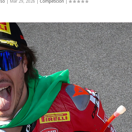
nso
|
Mar 29, 2026
|
Competición
|