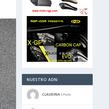
NUESTRO ADN:
CLAUDINA
2 Posts