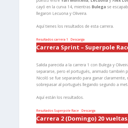
puesto entre
Yari Montella
,
Lecuona
y A
lex L
cayó en la curva 14, mientras
Bulega
se escapab
llegaron Lecuona y Oliveira.
Aquí tienes los resultados de esta carrera.
Resultados carrera 1
Descarga
Carrera Sprint – Superpole Rac
Salida parecida a la carrera 1 con Bulega y Olive
separarse, pero el portugués, animado también p
Nicoló se fue separando para ganar claramente,
sobrepasar al portugués llegando segundo a meta
Aquí están los resultados.
Resultados Superpole Race
Descarga
Carrera 2 (Domingo) 20 vueltas