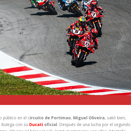
 público en el c
ircuito de Portimao
,
Miguel Oliveira
, salió bien,
ió Bulega con su
Ducati
oficial
. Después de una lucha por el segundo