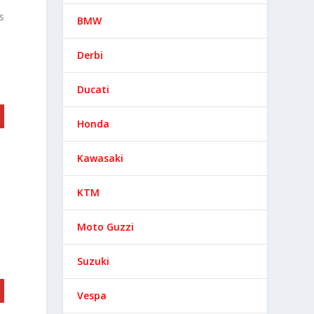
s
BMW
Derbi
Ducati
Honda
Kawasaki
KTM
Moto Guzzi
Suzuki
Vespa