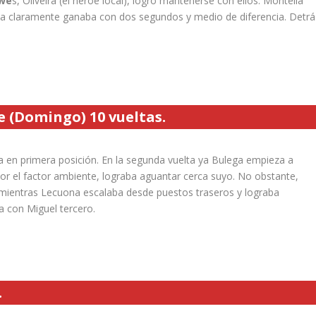
owe
s, Oliveira (el héroe local), logró mantenerse con ellos. Montella
a claramente ganaba con dos segundos y medio de diferencia. Detrá
e (Domingo) 10 vueltas.
ira en primera posición. En la segunda vuelta ya Bulega empieza a
or el factor ambiente, lograba aguantar cerca suyo. No obstante,
 mientras Lecuona escalaba desde puestos traseros y lograba
 con Miguel tercero.
.