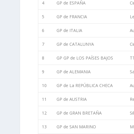
4
GP de ESPAÑA
Ci
5
GP de FRANCIA
L
6
GP de ITALIA
A
7
GP de CATALUNYA
Ci
8
GP GP de LOS PAÍSES BAJOS
TT
9
GP de ALEMANIA
S
10
GP de La REPÚBLICA CHECA
A
11
GP de AUSTRIA
Re
12
GP de GRAN BRETAÑA
Si
13
GP de SAN MARINO
Mi