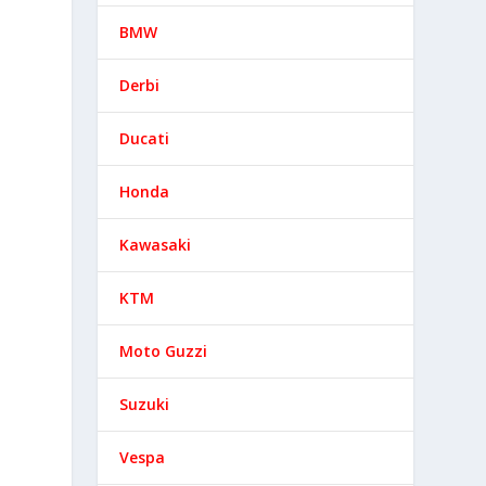
BMW
Derbi
Ducati
Honda
Kawasaki
KTM
Moto Guzzi
Suzuki
Vespa