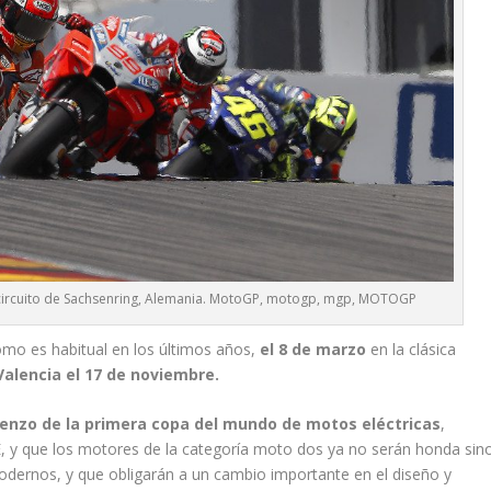
8, circuito de Sachsenring, Alemania. MotoGP, motogp, mgp, MOTOGP
omo es habitual en los últimos años,
el 8 de marzo
en la clásica
Valencia el 17 de noviembre.
ienzo de la primera copa del mundo de motos eléctricas
,
y que los motores de la categoría moto dos ya no serán honda sin
odernos, y que obligarán a un cambio importante en el diseño y