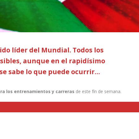
ido líder del Mundial. Todos los
sibles, aunque en el rapidísimo
e sabe lo que puede ocurrir…
ara los entrenamientos y carreras
de este fín de semana.