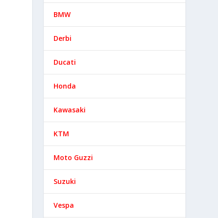
BMW
Derbi
Ducati
Honda
Kawasaki
KTM
Moto Guzzi
Suzuki
Vespa