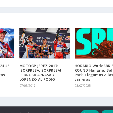
24 4ª
MOTOGP JEREZ 2017:
HORARIO WorldSBK 8
,
¡SORPRESA, SORPRESA!
ROUND Hungría, Bal
ras
PEDROSA ARRASA Y
Park. Llegamos a la
LORENZO AL PODIO
carreras
07/05/2017
23/07/2025