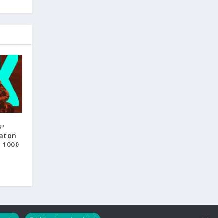
º
aton
s 1000