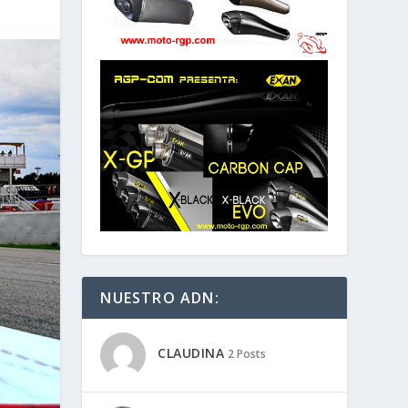
NUESTRO ADN:
CLAUDINA
2 Posts